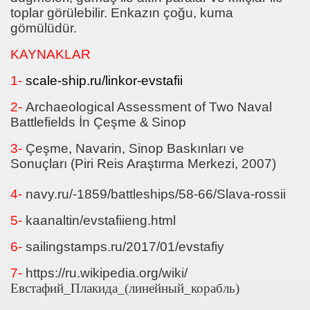
toplar görülebilir. Enkazın çoğu, kuma
gömülüdür.
KAYNAKLAR
1-
scale-ship.ru/linkor-evstafii
2-
Archaeological Assessment of Two Naval
Battlefields İn Çeşme &
Sinop
3-
Çeşme, Navarin, Sinop Baskınları ve
Sonuçları (Piri Reis Araştırma Merkezi, 2007)
4-
navy.ru/-1859/battleships/58-66/Slava-rossii
5-
kaanaltin/evstafiieng.html
6-
sailingstamps.ru/2017/01/evstafiy
7-
https://ru.wikipedia.org/wiki/
Евстафий_Плакида_(линейный_корабль)