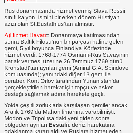
Rus donanmasında hizmet vermiş Slava Rossii
sınıfı kalyon. İsmini bir erken dönem Hristiyan
azizi olan St.Eustathius'tan almıştır.
A)Hizmet Hayatı
= Donanmaya katılmasından
sonra Baltık Filosu'nun bir parçası haline gelen
gemi, 5 yıl boyunca Finlandiya Körfezinde
hizmet verdi. 1768-1774 Osmanlı-Rus Savaşının
patlak vermesi üzerine 26 Temmuz 1769 günü
Kronstadt'tan ayrılan gemi (Amiral G.A. Spiridove
komutasında); yanındaki diğer 13 gemi ile
beraber, Kont Orlov tarafından Yunanistan'da
gerçekleştirilen harekat için topçu ve asker
desteği sağlamak adına harekete geçti.
Yolda çeşitli zorluklarla karşılaşan gemiler ancak
Aralık 1769'da Mahon limanına varabilmişti.
Modon ve Tripolitsa'daki yenilgiden sonra
bölgeden ayrılan
Evstafii
; deniz harekatına
odaklanma kararı aldı ve Ruslara hizmet eden