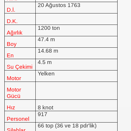
20 Ağustos 1763
D.İ.
D.K.
1200 ton
Ağırlık
47.4 m
Boy
ıklar
14.68 m
En
4.5 m
Su Çekimi
Yelken
Motor
Motor
Gücü
Hız
8 knot
917
Personel
66 top (36 ve 18 pdr'lik)
Silahlar