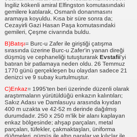
İngiliz kökenli amiral Elfingston komutasındaki
gemilere katılarak, Osmanlı donanmasını
aramaya koyuldu. Kısa bir süre sonra da;
Cezayirli Gazi Hasan Paşa komutasındaki
gemileri, Çeşme civarında buldu.
B)Batışı
= Burc-u Zafer ile giriştiği çatışma
sırasında üzerine Burc-u Zafer'in yanan direği
düşmüş ve cephaneliği tutuşturarak
Evstafii
'yi
batıran bir patlamaya neden oldu. 26 Temmuz
1770 günü gerçekleşen bu olaydan sadece 21
denizci ve 9 subay kurtulmuştur.
C)Enkaz
= 1995'ten beri üzerinde düzenli olarak
araştırmaların yürütüldüğü enkazın kalıntıları;
Sakız Adası ve Damlasuyu arasında kıyıdan
400 m uzakta ve 42-52 m derinde dağılmış
durumdadır. 250 x 250 m'lik bir alanı kaplayan
enkaz bölgesinde; ahşap parçaları, metal
parçaları, tüfekler, çakmaktaşları, üniforma
düğmeleri, gümüş ile altın paralar ve kılıçlar ile