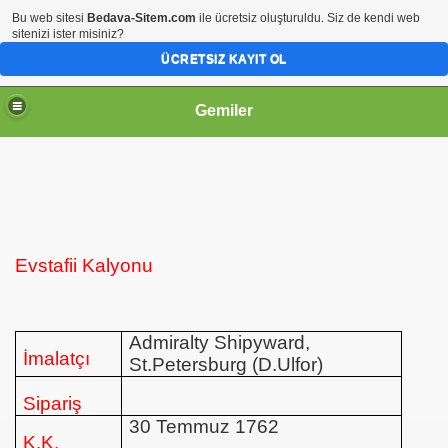
Bu web sitesi
Bedava-Sitem.com
ile ücretsiz oluşturuldu. Siz de kendi web
sitenizi ister misiniz?
ÜCRETSIZ KAYIT OL
Gemiler
vaşı)
Evstafii Kalyonu
şı)
Admiralty Shipyward,
İmalatçı
St.Petersburg (D.Ulfor)
Sipariş
30 Temmuz 1762
K.K.